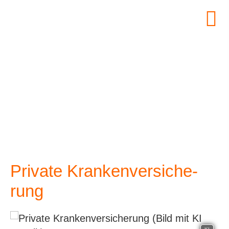
Private Kranken­ver­si­che­
rung